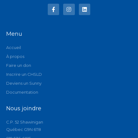
a
n
i
c
s
n
e
t
k
b
a
e
o
g
d
o
r
i
Menu
k
a
n
-
m
f
Accueil
À propos
Faire un don
Inscrire un CHSLD
Deviens un Sunny
Documentation
Nous joindre
C.P. 52 Shawinigan
Québec G9N 6T8