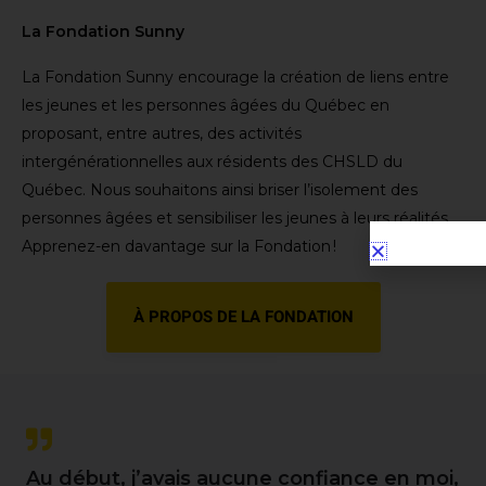
La Fondation Sunny
La Fondation Sunny encourage la création de liens entre
les jeunes et les personnes âgées du Québec en
proposant, entre autres, des activités
intergénérationnelles aux résidents des CHSLD du
Québec. Nous souhaitons ainsi briser l’isolement des
personnes âgées et sensibiliser les jeunes à leurs réalités.
Apprenez-en davantage sur la Fondation !
À PROPOS DE LA FONDATION
Au début, j’avais aucune confiance en moi,