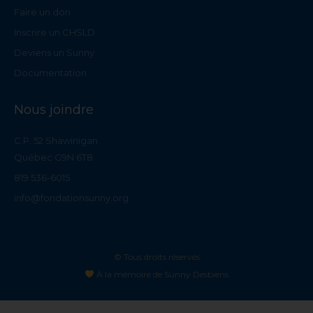
Faire un don
Inscrire un CHSLD
Deviens un Sunny
Documentation
Nous joindre
C.P. 52 Shawinigan
Québec G9N 6T8
819 536-6015
info@fondationsunny.org
© Tous droits réservés
À la mémoire de Sunny Desbiens