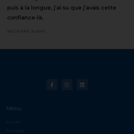
puis à la longue, j’ai su que j’avais cette
confiance-là.
ANCIENNE SUNNY
F
I
L
a
n
i
c
s
n
e
t
k
b
a
e
o
g
d
o
r
i
Menu
k
a
n
-
m
f
Accueil
À propos